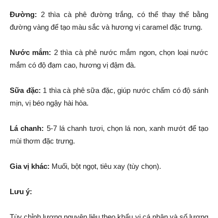
Đường:
2 thìa cà phê đường trắng, có thể thay thế bằng
đường vàng để tạo màu sắc và hương vị caramel đặc trưng.
Nước mắm:
2 thìa cà phê nước mắm ngon, chọn loại nước
mắm có độ đạm cao, hương vị đậm đà.
Sữa đặc:
1 thìa cà phê sữa đặc, giúp nước chấm có độ sánh
mịn, vị béo ngậy hài hòa.
Lá chanh:
5-7 lá chanh tươi, chọn lá non, xanh mướt để tạo
mùi thơm đặc trưng.
Gia vị khác:
Muối, bột ngọt, tiêu xay (tùy chọn).
Lưu ý:
Tùy chỉnh lượng nguyên liệu theo khẩu vị cá nhân và số lượng