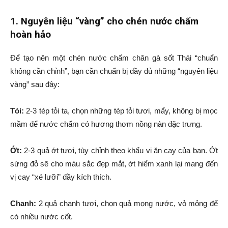
1. Nguyên liệu “vàng” cho chén nước chấm
hoàn hảo
Để tạo nên một chén nước chấm chân gà sốt Thái “chuẩn
không cần chỉnh”, bạn cần chuẩn bị đầy đủ những “nguyên liệu
vàng” sau đây:
Tỏi:
2-3 tép tỏi ta, chọn những tép tỏi tươi, mẩy, không bị mọc
mầm để nước chấm có hương thơm nồng nàn đặc trưng.
Ớt:
2-3 quả ớt tươi, tùy chỉnh theo khẩu vị ăn cay của bạn. Ớt
sừng đỏ sẽ cho màu sắc đẹp mắt, ớt hiểm xanh lại mang đến
vị cay “xé lưỡi” đầy kích thích.
Chanh:
2 quả chanh tươi, chọn quả mọng nước, vỏ mỏng để
có nhiều nước cốt.