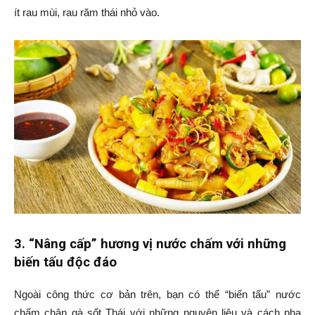
ít rau mùi, rau răm thái nhỏ vào.
3. “Nâng cấp” hương vị nước chấm với những
biến tấu độc đáo
Ngoài công thức cơ bản trên, bạn có thể “biến tấu” nước
chấm chân gà sốt Thái với những nguyên liệu và cách pha