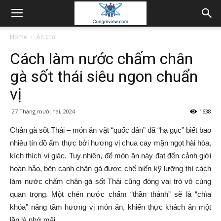
Home
Ăn chơi
Cách làm nước chấm chân
gà sốt thái siêu ngon chuẩn
vị
27 Tháng mười hai, 2024
1638
Chân gà sốt Thái – món ăn vặt “quốc dân” đã “hạ gục” biết bao
nhiêu tín đồ ẩm thực bởi hương vị chua cay mặn ngọt hài hòa,
kích thích vị giác. Tuy nhiên, để món ăn này đạt đến cảnh giới
hoàn hảo, bên cạnh chân gà được chế biến kỹ lưỡng thì cách
làm nước chấm chân gà sốt Thái cũng đóng vai trò vô cùng
quan trọng. Một chén nước chấm “thần thánh” sẽ là “chìa
khóa” nâng tầm hương vị món ăn, khiến thực khách ăn một
lần là nhớ mãi.