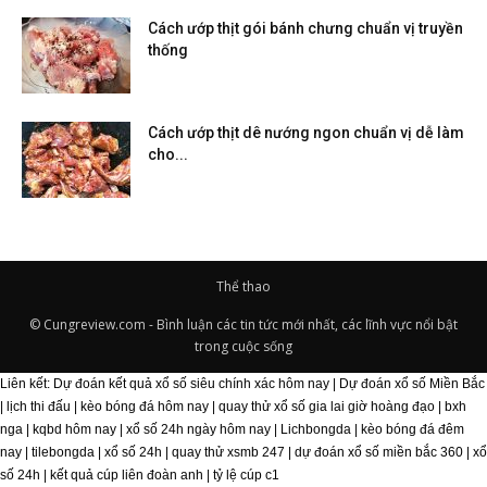
Cách ướp thịt gói bánh chưng chuẩn vị truyền
thống
Cách ướp thịt dê nướng ngon chuẩn vị dễ làm
cho...
Thể thao
© Cungreview.com - Bình luận các tin tức mới nhất, các lĩnh vực nổi bật
trong cuộc sống
Liên kết:
Dự đoán kết quả xổ số siêu chính xác hôm nay
|
Dự đoán xổ số Miền Bắc
|
lịch thi đấu
|
kèo bóng đá hôm nay
|
quay thử xổ số gia lai giờ hoàng đạo
|
bxh
nga
|
kqbd hôm nay
|
xổ số 24h ngày hôm nay
|
Lichbongda
|
kèo bóng đá đêm
nay
|
tilebongda
|
xổ số 24h
|
quay thử xsmb 247
|
dự đoán xổ số miền bắc 360
|
xổ
số 24h
|
kết quả cúp liên đoàn anh
|
tỷ lệ cúp c1