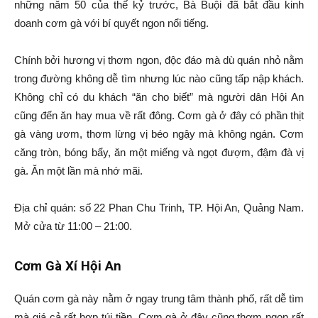
những năm 50 của thế kỷ trước, Bà Buội đã bắt đầu kinh
doanh cơm gà với bí quyết ngon nổi tiếng.
Chính bởi hương vị thơm ngon, độc đáo mà dù quán nhỏ nằm
trong đường không dễ tìm nhưng lúc nào cũng tấp nập khách.
Không chỉ có du khách “ăn cho biết” mà người dân Hội An
cũng đến ăn hay mua về rất đông. Cơm gà ở đây có phần thịt
gà vàng ươm, thơm lừng vị béo ngậy mà không ngán. Cơm
căng tròn, bóng bẩy, ăn một miếng và ngọt đượm, đậm đà vị
gà. Ăn một lần mà nhớ mãi.
Địa chỉ quán: số 22 Phan Chu Trinh, TP. Hội An, Quảng Nam.
Mở cửa từ 11:00 – 21:00.
Cơm Gà Xí Hội An
Quán cơm gà này nằm ở ngay trung tâm thành phố, rất dễ tìm
mà giá cả rất hợp túi tiền. Cơm gà ở đây cũng thơm ngon rất