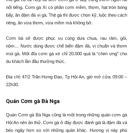
nổi tiếng. Cơm gà Xí có phần cơm mềm, thơm, hạt tròn bóng
bẩy, ăn đậm đà vị gà. Thịt gà thì được chọn kỹ, luộc theo cách
riêng, ăn vừa thơm, vừa mềm mà không bở.
Cơm bà sẽ được phục vụ cùng dưa chua, rau răm, gỏi,
nộm… Nước dùng được chế biến đậm đà, vị chuẩn và thơm
mùi gà. Một đĩa cơm gà xé chỉ 20.000 quá là “chim ưng” cho
du khách lần đầu thưởng thức.
Địa chỉ: 47/2 Trần Hưng Đạo, Tp Hội An, giờ mở cửa: 09:00 –
22h30.
Quán Cơm gà Bà Nga
Quán Cơm gà Bà Nga cũng là một trong những quán cơm gà
Hội An nên ăn thử. Cơm gà ở đây được đánh giá là đậm đà và
béo ngậy hơn so với những quán khác. Hương vị này phù