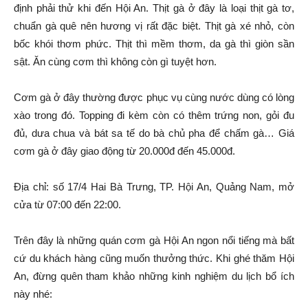
định phải thử khi đến Hội An. Thịt gà ở đây là loại thịt gà tơ,
chuẩn gà quê nên hương vị rất đặc biệt. Thịt gà xé nhỏ, còn
bốc khói thơm phức. Thịt thì mềm thơm, da gà thì giòn sần
sật. Ăn cùng cơm thì không còn gì tuyệt hơn.
Cơm gà ở đây thường được phục vụ cùng nước dùng có lòng
xào trong đó. Topping đi kèm còn có thêm trứng non, gỏi đu
đủ, dưa chua và bát sa tế do bà chủ pha để chấm gà… Giá
cơm gà ở đây giao động từ 20.000đ đến 45.000đ.
Địa chỉ: số 17/4 Hai Bà Trưng, TP. Hội An, Quảng Nam, mở
cửa từ 07:00 đến 22:00.
Trên đây là những quán cơm gà Hội An ngon nổi tiếng mà bất
cứ du khách hàng cũng muốn thưởng thức. Khi ghé thăm Hội
An, đừng quên tham khảo những kinh nghiệm du lịch bổ ích
này nhé: