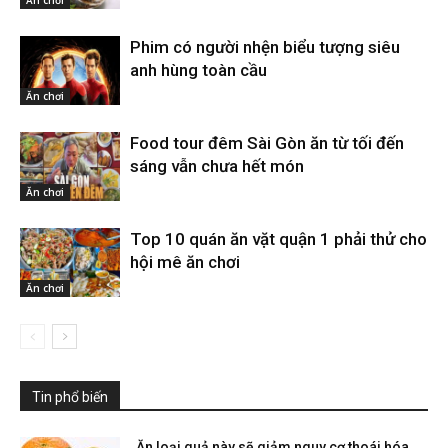
Phim có người nhện biểu tượng siêu
anh hùng toàn cầu
Ăn chơi
Food tour đêm Sài Gòn ăn từ tối đến
sáng vẫn chưa hết món
Ăn chơi
Top 10 quán ăn vặt quận 1 phải thử cho
hội mê ăn chơi
Ăn chơi
Tin phổ biến
Ăn loại quả này sẽ giảm nguy cơ thoái hóa