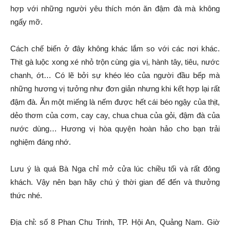
hợp với những người yêu thích món ăn đậm đà mà không
ngấy mỡ.
Cách chế biến ở đây không khác lắm so với các nơi khác.
Thịt gà luộc xong xé nhỏ trộn cùng gia vị, hành tây, tiêu, nước
chanh, ớt… Có lẽ bởi sự khéo léo của người đầu bếp mà
những hương vị tưởng như đơn giản nhưng khi kết hợp lại rất
đậm đà. Ăn một miếng là nếm được hết cái béo ngậy của thịt,
dẻo thơm của cơm, cay cay, chua chua của gỏi, đậm đà của
nước dùng… Hương vị hòa quyện hoàn hảo cho bạn trải
nghiệm đáng nhớ.
Lưu ý là quá Bà Nga chỉ mở cửa lúc chiều tối và rất đông
khách. Vậy nên bạn hãy chú ý thời gian để đến và thưởng
thức nhé.
Địa chỉ: số 8 Phan Chu Trinh, TP. Hội An, Quảng Nam. Giờ