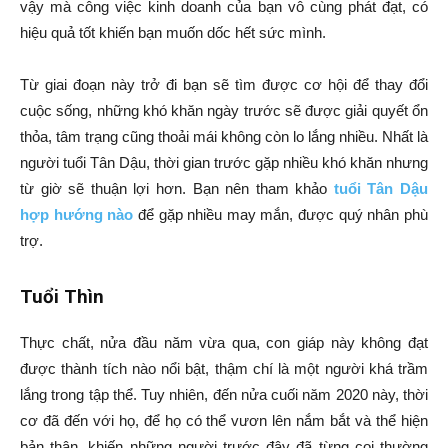
vậy mà công việc kinh doanh của bạn vô cùng phát đạt, có
hiệu quả tốt khiến bạn muốn dốc hết sức mình.
Từ giai đoạn này trở đi bạn sẽ tìm được cơ hội để thay đổi
cuộc sống, những khó khăn ngày trước sẽ được giải quyết ổn
thỏa, tâm trạng cũng thoải mái không còn lo lắng nhiều. Nhất là
người tuổi Tân Dậu, thời gian trước gặp nhiều khó khăn nhưng
từ giờ sẽ thuận lợi hơn. Bạn nên tham khảo
tuổi Tân Dậu
hợp hướng nào
để gặp nhiều may mắn, được quý nhân phù
trợ.
Tuổi Thìn
Thực chất, nửa đầu năm vừa qua, con giáp này không đạt
được thành tích nào nổi bật, thậm chí là một người khá trầm
lắng trong tập thể. Tuy nhiên, đến nửa cuối năm 2020 này, thời
cơ đã đến với họ, để họ có thể vươn lên nắm bắt và thể hiện
bản thân, khiến những người trước đây đã từng coi thường