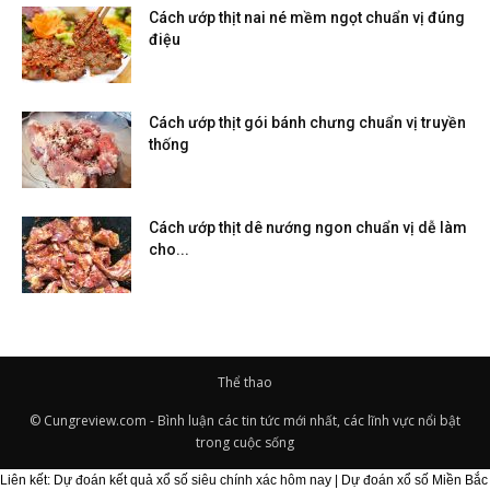
Cách ướp thịt nai né mềm ngọt chuẩn vị đúng
điệu
Cách ướp thịt gói bánh chưng chuẩn vị truyền
thống
Cách ướp thịt dê nướng ngon chuẩn vị dễ làm
cho...
Thể thao
© Cungreview.com - Bình luận các tin tức mới nhất, các lĩnh vực nổi bật
trong cuộc sống
Liên kết:
Dự đoán kết quả xổ số siêu chính xác hôm nay
|
Dự đoán xổ số Miền Bắc