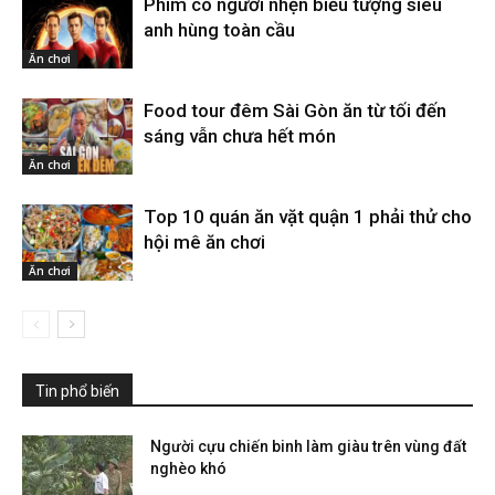
Phim có người nhện biểu tượng siêu
anh hùng toàn cầu
Ăn chơi
Food tour đêm Sài Gòn ăn từ tối đến
sáng vẫn chưa hết món
Ăn chơi
Top 10 quán ăn vặt quận 1 phải thử cho
hội mê ăn chơi
Ăn chơi
Tin phổ biến
Người cựu chiến binh làm giàu trên vùng đất
nghèo khó