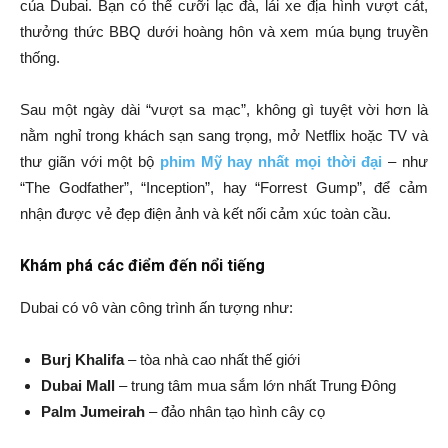
của Dubai. Bạn có thể cưỡi lạc đà, lái xe địa hình vượt cát,
thưởng thức BBQ dưới hoàng hôn và xem múa bụng truyền
thống.
Sau một ngày dài “vượt sa mạc”, không gì tuyệt vời hơn là
nằm nghỉ trong khách sạn sang trọng, mở Netflix hoặc TV và
thư giãn với một bộ
phim Mỹ hay nhất mọi thời đại
– như
“The Godfather”, “Inception”, hay “Forrest Gump”, để cảm
nhận được vẻ đẹp điện ảnh và kết nối cảm xúc toàn cầu.
Khám phá các điểm đến nổi tiếng
Dubai có vô vàn công trình ấn tượng như:
Burj Khalifa
– tòa nhà cao nhất thế giới
Dubai Mall
– trung tâm mua sắm lớn nhất Trung Đông
Palm Jumeirah
– đảo nhân tạo hình cây cọ