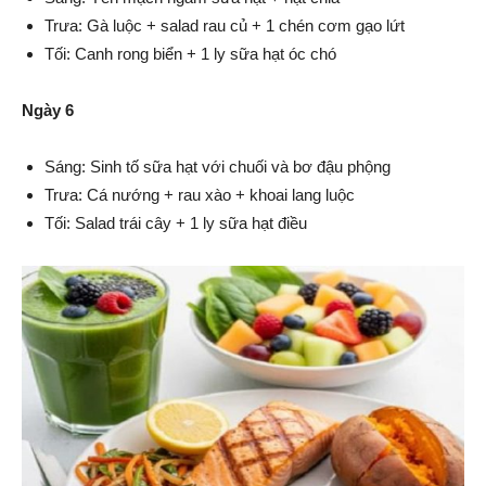
Trưa: Gà luộc + salad rau củ + 1 chén cơm gạo lứt
Tối: Canh rong biển + 1 ly sữa hạt óc chó
Ngày 6
Sáng: Sinh tố sữa hạt với chuối và bơ đậu phộng
Trưa: Cá nướng + rau xào + khoai lang luộc
Tối: Salad trái cây + 1 ly sữa hạt điều