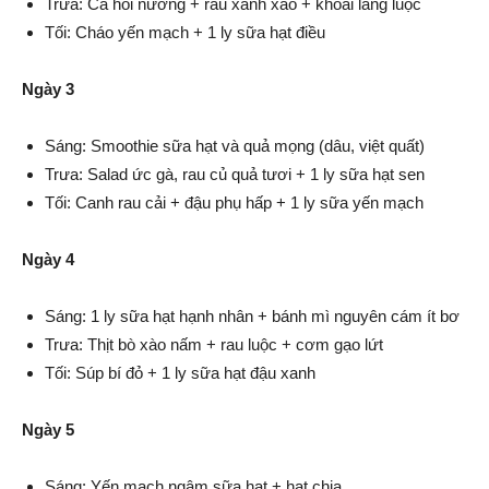
Trưa: Cá hồi nướng + rau xanh xào + khoai lang luộc
Tối: Cháo yến mạch + 1 ly sữa hạt điều
Ngày 3
Sáng: Smoothie sữa hạt và quả mọng (dâu, việt quất)
Trưa: Salad ức gà, rau củ quả tươi + 1 ly sữa hạt sen
Tối: Canh rau cải + đậu phụ hấp + 1 ly sữa yến mạch
Ngày 4
Sáng: 1 ly sữa hạt hạnh nhân + bánh mì nguyên cám ít bơ
Trưa: Thịt bò xào nấm + rau luộc + cơm gạo lứt
Tối: Súp bí đỏ + 1 ly sữa hạt đậu xanh
Ngày 5
Sáng: Yến mạch ngâm sữa hạt + hạt chia