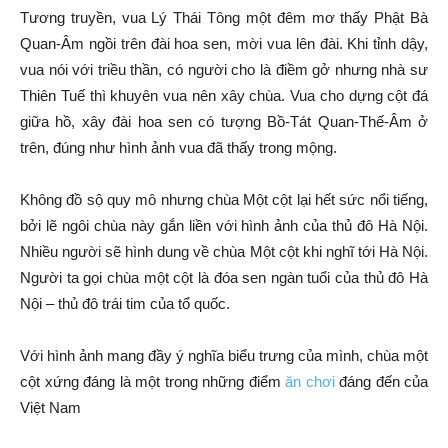
Tương truyền, vua Lý Thái Tông một đêm mơ thấy Phật Bà
Quan-Âm ngồi trên đài hoa sen, mời vua lên đài. Khi tỉnh dậy,
vua nói với triều thần, có người cho là điềm gở nhưng nhà sư
Thiên Tuế thì khuyên vua nên xây chùa. Vua cho dựng cột đá
giữa hồ, xây đài hoa sen có tượng Bồ-Tát Quan-Thế-Âm ở
trên, đúng như hình ảnh vua đã thấy trong mộng.
Không đồ sộ quy mô nhưng chùa Một cột lại hết sức nổi tiếng,
bởi lẽ ngôi chùa này gắn liền với hình ảnh của thủ đô Hà Nội.
Nhiều người sẽ hình dung về chùa Một cột khi nghĩ tới Hà Nội.
Người ta gọi chùa một cột là đóa sen ngàn tuổi của thủ đô Hà
Nội – thủ đô trái tim của tổ quốc.
Với hình ảnh mang đầy ý nghĩa biểu trưng của mình, chùa một
cột xứng đáng là một trong những điểm
ăn chơi
đáng đến của
Việt Nam