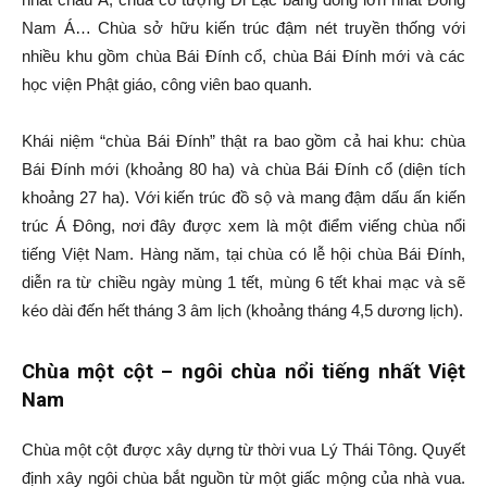
Nam Á… Chùa sở hữu kiến trúc đậm nét truyền thống với
nhiều khu gồm chùa Bái Đính cổ, chùa Bái Đính mới và các
học viện Phật giáo, công viên bao quanh.
Khái niệm “chùa Bái Đính” thật ra bao gồm cả hai khu: chùa
Bái Đính mới (khoảng 80 ha) và chùa Bái Đính cổ (diện tích
khoảng 27 ha). Với kiến trúc đồ sộ và mang đậm dấu ấn kiến
trúc Á Đông, nơi đây được xem là một điểm viếng chùa nổi
tiếng Việt Nam. Hàng năm, tại chùa có lễ hội chùa Bái Đính,
diễn ra từ chiều ngày mùng 1 tết, mùng 6 tết khai mạc và sẽ
kéo dài đến hết tháng 3 âm lịch (khoảng tháng 4,5 dương lịch).
Chùa một cột – ngôi chùa nổi tiếng nhất Việt
Nam
Chùa một cột được xây dựng từ thời vua Lý Thái Tông. Quyết
định xây ngôi chùa bắt nguồn từ một giấc mộng của nhà vua.