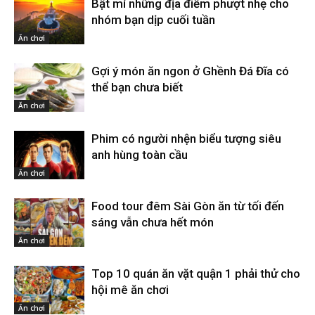
Bật mí những địa điểm phượt nhẹ cho
nhóm bạn dịp cuối tuần
Ăn chơi
Gợi ý món ăn ngon ở Ghềnh Đá Đĩa có
thể bạn chưa biết
Ăn chơi
Phim có người nhện biểu tượng siêu
anh hùng toàn cầu
Ăn chơi
Food tour đêm Sài Gòn ăn từ tối đến
sáng vẫn chưa hết món
Ăn chơi
Top 10 quán ăn vặt quận 1 phải thử cho
hội mê ăn chơi
Ăn chơi