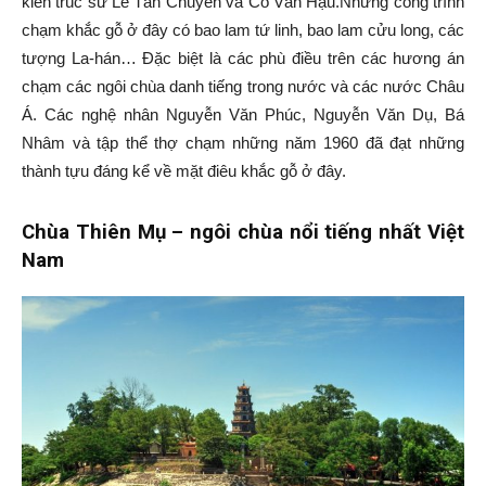
kiến trúc sư Lê Tấn Chuyên và Cổ Văn Hậu.Những công trình
chạm khắc gỗ ở đây có bao lam tứ linh, bao lam cửu long, các
tượng La-hán… Đặc biệt là các phù điều trên các hương án
chạm các ngôi chùa danh tiếng trong nước và các nước Châu
Á. Các nghệ nhân Nguyễn Văn Phúc, Nguyễn Văn Dụ, Bá
Nhâm và tập thể thợ chạm những năm 1960 đã đạt những
thành tựu đáng kể về mặt điêu khắc gỗ ở đây.
Chùa Thiên Mụ – ngôi chùa nổi tiếng nhất Việt
Nam