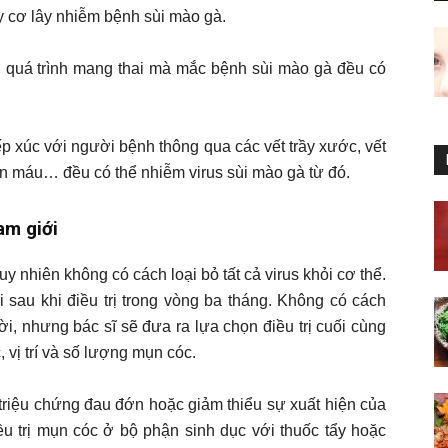
 cơ lây nhiễm bệnh sùi mào gà.
g quá trình mang thai mà mắc bệnh sùi mào gà đều có
p xúc với người bệnh thông qua các vết trầy xước, vết
n máu… đều có thể nhiễm virus sùi mào gà từ đó.
am giới
tuy nhiên không có cách loại bỏ tất cả virus khỏi cơ thể.
i sau khi điều trị trong vòng ba tháng. Không có cách
ời, nhưng bác sĩ sẽ đưa ra lựa chọn điều trị cuối cùng
 vị trí và số lượng mụn cóc.
 triệu chứng đau đớn hoặc giảm thiểu sự xuất hiện của
ều trị mụn cóc ở bộ phận sinh dục với thuốc tẩy hoặc