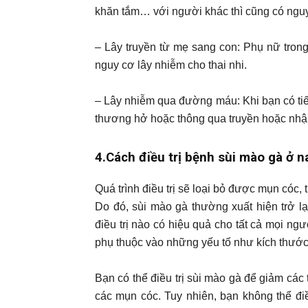
khăn tắm… với người khác thì cũng có nguy
– Lây truyền từ mẹ sang con: Phụ nữ tron
nguy cơ lây nhiễm cho thai nhi.
– Lây nhiễm qua đường máu: Khi bạn có tiế
thương hở hoặc thông qua truyền hoặc nhậ
4.Cách điều trị bệnh sùi mào gà ở n
Quá trình điều trị sẽ loại bỏ được mụn cóc, 
Do đó, sùi mào gà thường xuất hiện trở lạ
điều trị nào có hiệu quả cho tất cả mọi ngư
phụ thuộc vào những yếu tố như kích thước,
Bạn có thể điều trị sùi mào gà để giảm các
các mụn cóc. Tuy nhiên, bạn không thể đi