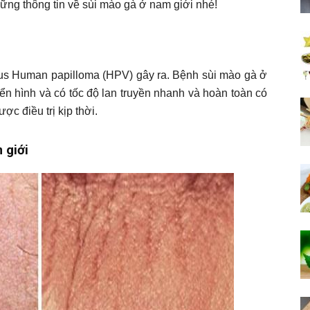
ững thông tin về sùi mào gà ở nam giới nhé!
rus Human papilloma (HPV) gây ra. Bệnh sùi mào gà ở
ển hình và có tốc độ lan truyền nhanh và hoàn toàn có
c điều trị kịp thời.
 giới