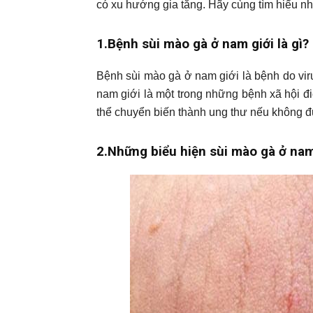
có xu hướng gia tăng. Hãy cùng tìm hiểu nh
1.Bệnh sùi mào gà ở nam giới là gì?
Bệnh sùi mào gà ở nam giới là bệnh do vi
nam giới là một trong những bệnh xã hội đi
thể chuyển biến thành ung thư nếu không đượ
2.Những biểu hiện sùi mào gà ở nam