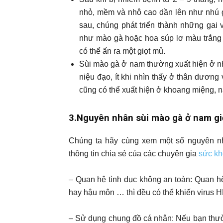
nhỏ, mềm và nhô cao dần lên như nhú g
sau, chúng phát triển thành những gai 
như mào gà hoặc hoa súp lơ màu trắng 
có thể ấn ra một giọt mủ.
Sùi mào gà ở nam thường xuất hiện ở nhữ
niệu đạo, ít khi nhìn thấy ở thân dương 
cũng có thể xuất hiện ở khoang miệng, 
3.Nguyên nhân sùi mào gà ở nam gi
Chúng ta hãy cùng xem một số nguyên n
thông tin chia sẻ của các chuyên gia
sức k
– Quan hệ tình dục không an toàn: Quan hệ
hay hậu môn … thì đều có thể khiến virus
– Sử dụng chung đồ cá nhân: Nếu bạn thườn