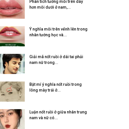
Phân tích tướng môi trên dày
hơn môi dưới ở nam,...
Ý nghĩa môi trên vểnh lên trong
nhân tướng học và...
Giải mã nốt ruồi ở dái tai phải
nam nữ trong...
Bật mí ý nghĩa nốt ruồi trong
lông mày trái ở...
Luận nốt ruồi ở giữa nhân trung
nam và nữ có...