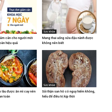
Sức khỏe
iảm cân cho người mới
Mang thai uống sữa đậu nành được
oàn hiệu quả
không nên biết
Sức khỏe
o lâu được ăn mì cay nên
Sỏi thận san hô có nguy hiểm không,
an toàn
hiểu để điều trị kịp thời