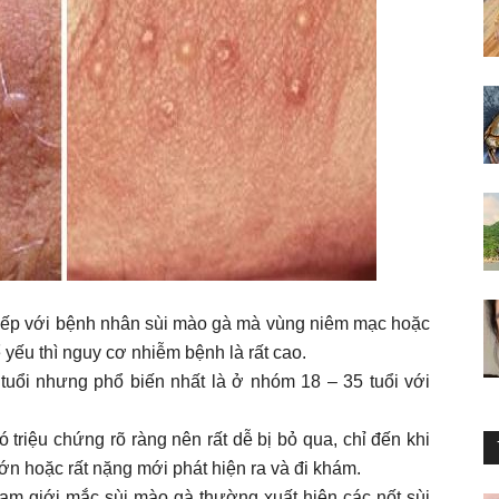
c tiếp với bệnh nhân sùi mào gà mà vùng niêm mạc hoặc
 yếu thì nguy cơ nhiễm bệnh là rất cao.
tuổi nhưng phổ biến nhất là ở nhóm 18 – 35 tuổi với
triệu chứng rõ ràng nên rất dễ bị bỏ qua, chỉ đến khi
ớn hoặc rất nặng mới phát hiện ra và đi khám.
nam giới mắc sùi mào gà thường xuất hiện các nốt sùi