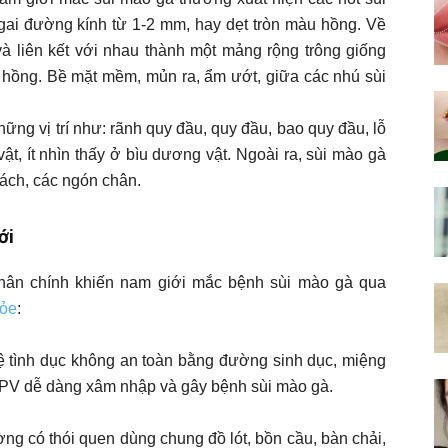
ai đường kính từ 1-2 mm, hay dẹt tròn màu hồng. Về
và liên kết với nhau thành một mảng rộng trông giống
hồng. Bề mặt mềm, mủn ra, ẩm ướt, giữa các nhú sùi
ng vị trí như: rãnh quy đầu, quy đầu, bao quy đầu, lỗ
vật, ít nhìn thấy ở bìu dương vật. Ngoài ra, sùi mào gà
nách, các ngón chân.
ới
hân chính khiến nam giới mắc bệnh sùi mào gà qua
hỏe
:
 tình dục không an toàn bằng đường sinh dục, miệng
 HPV dễ dàng xâm nhập và gây bệnh sùi mào gà.
g có thói quen dùng chung đồ lót, bồn cầu, bàn chải,