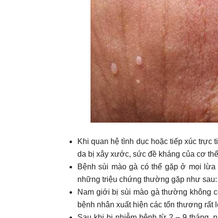
Khi quan hệ tình dục hoặc tiếp xúc trự
da bị xây xước, sức đề kháng của cơ thể
Bệnh sùi mào gà có thể gặp ở mọi lừa 
những triệu chứng thường gặp như sau:
Nam giới bị sùi mào gà thường không có 
bệnh nhân xuất hiện các tổn thương rất l
Sau khi bị nhiễm bệnh từ 2 – 9 tháng, 