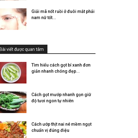
Giải mã nốt ruồi ở đuôi mắt phải
nam nữ tốt...
Bài viết được quan tâm
Tìm hiểu cách gọt bí xanh đơn
giản nhanh chóng đẹp...
Cách gọt mướp nhanh gọn giữ
độ tươi ngon tự nhiên
Cách ướp thịt nai né mềm ngọt
chuẩn vị đúng điệu