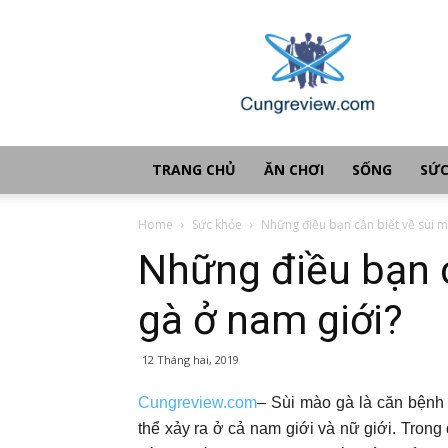
Cùng
review
TRANG CHỦ
ĂN CHƠI
SỐNG
SỨC
Home
Sức khỏe
Những điều bạn cần biết về sùi m
Những điều bạn c
gà ở nam giới?
12 Tháng hai, 2019
Cungreview.com
– Sùi mào gà là căn bệnh 
thể xảy ra ở cả nam giới và nữ giới. Trong