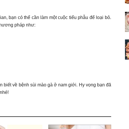
an, bạn có thể cần làm một cuộc tiểu phẫu để loại bỏ.
 phương pháp như:
ần biết về bệnh sùi mào gà ở nam giới. Hy vọng bạn đã
nhé!