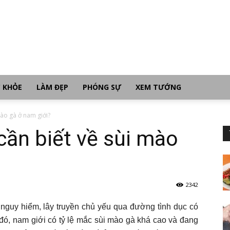
 KHỎE
LÀM ĐẸP
PHÓNG SỰ
XEM TƯỚNG
ào gà ở nam giới?
ần biết về sùi mào
2342
nguy hiểm, lây truyền chủ yếu qua đường tình dục có
 đó, nam giới có tỷ lệ mắc sùi mào gà khá cao và đang