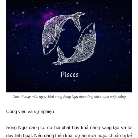
Con số may mắn ngày 15/6 cung Song Ngư theo từng khía cạnh cuộc sống
Công việc và sự nghiệp
Song Ngư đang có cơ hội phát huy khả năng sáng tạo và tư
duy linh hoạt. Nếu đang triển khai dự án mới hoặc chuẩn bị kế