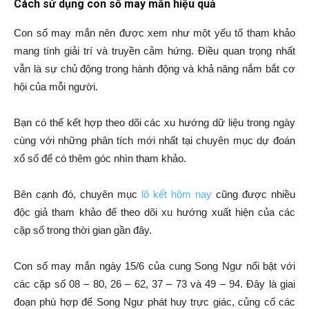
Cách sử dụng con số may mắn hiệu quả
Con số may mắn nên được xem như một yếu tố tham khảo
mang tính giải trí và truyền cảm hứng. Điều quan trọng nhất
vẫn là sự chủ động trong hành động và khả năng nắm bắt cơ
hội của mỗi người.
Bạn có thể kết hợp theo dõi các xu hướng dữ liệu trong ngày
cùng với những phân tích mới nhất tại chuyên mục dự đoán
xổ số để có thêm góc nhìn tham khảo.
Bên cạnh đó, chuyên mục
lô kết hôm nay
cũng được nhiều
độc giả tham khảo để theo dõi xu hướng xuất hiện của các
cặp số trong thời gian gần đây.
Con số may mắn ngày 15/6 của cung Song Ngư nổi bật với
các cặp số 08 – 80, 26 – 62, 37 – 73 và 49 – 94. Đây là giai
đoạn phù hợp để Song Ngư phát huy trực giác, củng cố các