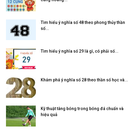
Tìm hiểu ý nghĩa số 48 theo phong thủy thần
số...
Tìm hiểu ý nghĩa số 29 là gì, có phải số...
Khám phá ý nghĩa số 28 theo thần số học và...
Kỹ thuật tâng bóng trong bóng đá chuẩn và
hiệu quả