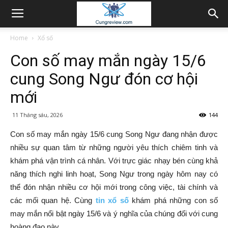
Home
Xổ số
Con số may mắn ngày 15/6
cung Song Ngư đón cơ hội
mới
11 Tháng sáu, 2026
144
Con số may mắn ngày 15/6 cung Song Ngư đang nhận được
nhiều sự quan tâm từ những người yêu thích chiêm tinh và
khám phá vận trình cá nhân. Với trực giác nhạy bén cùng khả
năng thích nghi linh hoạt, Song Ngư trong ngày hôm nay có
thể đón nhận nhiều cơ hội mới trong công việc, tài chính và
các mối quan hệ. Cùng
tin xổ số
khám phá những con số
may mắn nổi bật ngày 15/6 và ý nghĩa của chúng đối với cung
hoàng đạo này.