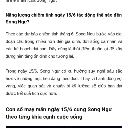
là thế mạnh của Song Ngư.
Năng lượng chiêm tinh ngày 15/6 tác động thế nào đến
Song Ngư?
Theo các dự báo chiêm tinh tháng 6, Song Ngư bước vào giai
đoạn chú trọng nhiều hơn đến gia đình, đời sống cá nhân và
các kế hoạch dài hạn. Đây cũng là thời điểm thuận lợi để xây
dựng nền tảng ổn định cho tương lai.
Trong ngày 15/6, Song Ngư có xu hướng suy nghĩ sâu sắc
hơn về những mục tiêu đang theo đuổi. Thay vì hành động vội
vàng, việc quan sát và chuẩn bị kỹ lưỡng sẽ giúp bạn đạt
được kết quả tích cực hơn.
Con số may mắn ngày 15/6 cung Song Ngư
theo từng khía cạnh cuộc sống