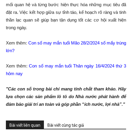
mối quan hệ và từng bước hiện thực hóa những mục tiêu đã
đặt ra. Việc kết hợp giữa sự tỉnh táo, kế hoạch rõ ràng và tinh
thần lạc quan sẽ giúp bạn tận dụng tốt các cơ hội xuất hiện
trong ngày.
Xem thêm:
Con số may mắn tuổi Mão 28/2/2024 số mấy trúng
lớn?
Xem thêm:
Con số may mắn tuổi Thân ngày 16/4/2024 thứ 3
hôm nay
"Các con số trong bài chỉ mang tính chất tham khảo. Hãy
lựa chọn các sản phẩm lô tô do Nhà nước phát hành để
đảm bảo giải trí an toàn và góp phần “ích nước, lợi nhà”."
Bài viết liên quan
Bài viết cùng tác giả