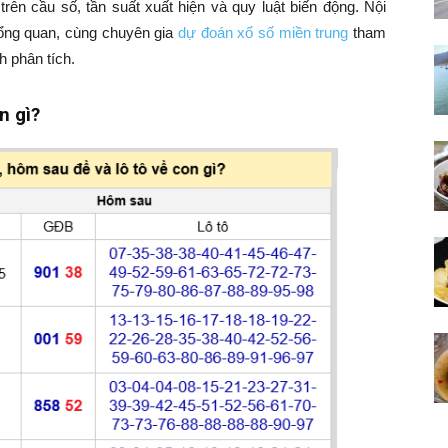
rên cầu số, tần suất xuất hiện và quy luật biến động. Nội
tổng quan, cùng chuyên gia
dự đoán xổ số miền trung
tham
h phân tích.
n gì?