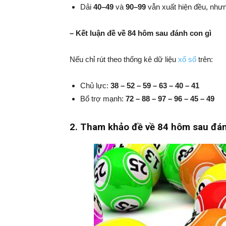
Dải
40–49
và
90–99
vẫn xuất hiện đều, nhưn
– Kết luận đề về 84 hôm sau đánh con gì
Nếu chỉ rút theo thống kê dữ liệu
xổ số
trên:
Chủ lực:
38 – 52 – 59 – 63 – 40 – 41
Bổ trợ mạnh:
72 – 88 – 97 – 96 – 45 – 49
2. Tham khảo
đề về 84 hôm sau đánh