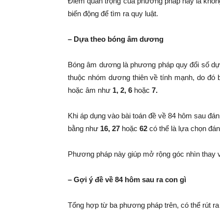
Điểm quan trọng của phương pháp này là không
biến động để tìm ra quy luật.
– Dựa theo bóng âm dương
Bóng âm dương là phương pháp quy đổi số dựa 
thuộc nhóm dương thiên về tính mạnh, do đó 
hoặc âm như
1, 2, 6
hoặc
7.
Khi áp dụng vào bài toán đề về 84 hôm sau đánh
bằng như
16, 27
hoặc
62
có thể là lựa chọn đán
Phương pháp này giúp mở rộng góc nhìn thay vì
– Gợi ý đề về 84 hôm sau ra con gì
Tổng hợp từ ba phương pháp trên, có thể rút 