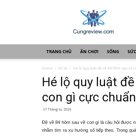
Cùng
review
TRANG CHỦ
ĂN CHƠI
SỐNG
SỨC
Home
Xổ số
Hé lộ quy luật đề về 84 hôm sau ra co
Hé lộ quy luật đ
con gì cực chuẩn
27 Tháng tư, 2026
Đề về 84 hôm sau về con gì là câu hỏi được n
nhằm tìm ra xu hướng số tiếp theo. Trong quá 