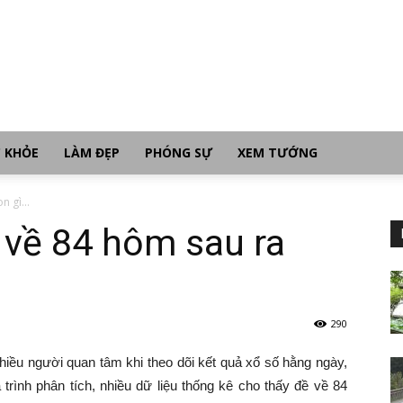
 KHỎE
LÀM ĐẸP
PHÓNG SỰ
XEM TƯỚNG
n gì...
ề về 84 hôm sau ra
290
hiều người quan tâm khi theo dõi kết quả xổ số hằng ngày,
trình phân tích, nhiều dữ liệu thống kê cho thấy đề về 84