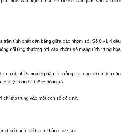
 chỉ nhìn vào một con số đơn lẻ mà cần quan sát cả chuỗi
trên tính chất cân bằng giữa các nhóm số. Số 8 và 4 đều
bóng đối ứng thường rơi vào nhóm số mang tính trung hòa
 con gì, nhiều người phân tích rằng các con số có tính cân
g chú ý trong hệ thống bóng số.
 chỉ tập trung vào một con số cố định.
ra một số nhóm số tham khảo như sau: