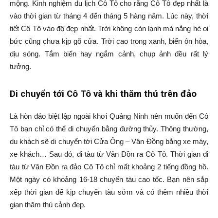
mộng. Kinh nghiệm du lịch Cô Tô cho rằng Cô Tô đẹp nhất là
vào thời gian từ tháng 4 đến tháng 5 hàng năm. Lúc này, thời
tiết Cô Tô vào độ đẹp nhất. Trời không còn lạnh mà nắng hè oi
bức cũng chưa kịp gõ cửa. Trời cao trong xanh, biển ôn hòa,
dịu sóng. Tắm biển hay ngắm cảnh, chụp ảnh đều rất lý
tưởng.
Di chuyển tới Cô Tô và khi thăm thú trên đảo
Là hòn đảo biệt lập ngoài khơi Quảng Ninh nên muốn đến Cô
Tô bạn chỉ có thể di chuyển bằng đường thủy. Thông thường,
du khách sẽ di chuyển tới Cửa Ông – Vân Đồng bằng xe máy,
xe khách… Sau đó, đi tàu từ Vân Đồn ra Cô Tô. Thời gian đi
tàu từ Vân Đồn ra đảo Cô Tô chỉ mất khoảng 2 tiếng đồng hồ.
Một ngày có khoảng 16-18 chuyến tàu cao tốc. Bạn nên sắp
xếp thời gian để kịp chuyến tàu sớm và có thêm nhiều thời
gian thăm thú cảnh đẹp.