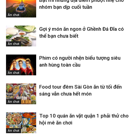
Bật mí những địa điểm phượt nhẹ cho
nhóm bạn dịp cuối tuần
Ăn chơi
Gợi ý món ăn ngon ở Ghềnh Đá Đĩa có
thể bạn chưa biết
Ăn chơi
Phim có người nhện biểu tượng siêu
anh hùng toàn cầu
Ăn chơi
Food tour đêm Sài Gòn ăn từ tối đến
sáng vẫn chưa hết món
Ăn chơi
Top 10 quán ăn vặt quận 1 phải thử cho
hội mê ăn chơi
Ăn chơi