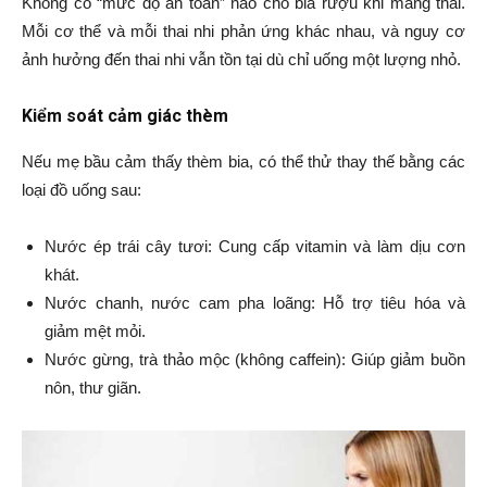
Không có “mức độ an toàn” nào cho bia rượu khi mang thai.
Mỗi cơ thể và mỗi thai nhi phản ứng khác nhau, và nguy cơ
ảnh hưởng đến thai nhi vẫn tồn tại dù chỉ uống một lượng nhỏ.
Kiểm soát cảm giác thèm
Nếu mẹ bầu cảm thấy thèm bia, có thể thử thay thế bằng các
loại đồ uống sau:
Nước ép trái cây tươi: Cung cấp vitamin và làm dịu cơn
khát.
Nước chanh, nước cam pha loãng: Hỗ trợ tiêu hóa và
giảm mệt mỏi.
Nước gừng, trà thảo mộc (không caffein): Giúp giảm buồn
nôn, thư giãn.