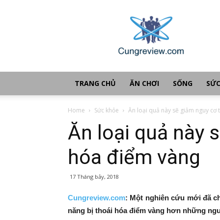
Cùng
review
TRANG CHỦ
ĂN CHƠI
SỐNG
SỨC
Home
Sức khỏe
Ăn loại quả này sẽ giảm nguy cơ 
Ăn loại quả này 
hóa điểm vàng
17 Tháng bảy, 2018
Cungreview.com
:
Một nghiên cứu mới đã ch
năng bị thoái hóa điểm vàng hơn những ng