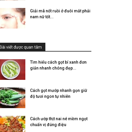
Giải mã nốt ruồi ở đuôi mắt phải
nam nữ tốt...
Bài viết được quan tâm
Tìm hiểu cách gọt bí xanh đơn
giản nhanh chóng đẹp...
Cách gọt mướp nhanh gọn giữ
độ tươi ngon tự nhiên
Cách ướp thịt nai né mềm ngọt
chuẩn vị đúng điệu