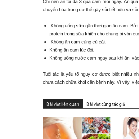
Chỉ nên ăn tối đa 3 quả cam mỗi ngày. Ăn quá 
chuyển hóa trong cơ thể gây sỏi tiết niệu và sỏi
Không uống sữa gần thời gian ăn cam. Bởi lẽ
protein trong sữa khiến cho chúng bị vón cụ
Không ăn cam cùng củ cải.
Không ăn cam lúc đói.
Không uống nước cam ngay sau khi ăn, vào b
Tuổi tác là yếu tố nguy cơ được biết nhiều nh
chưa cách chữa khỏi căn bệnh này. Vì vậy, việ
Bài viết liên quan
Bài viết cùng tác giả