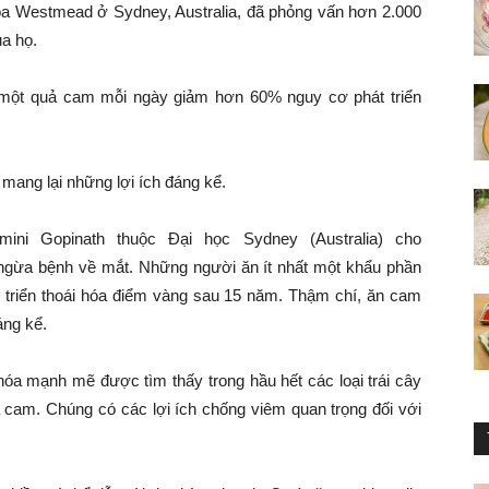
oa Westmead ở Sydney, Australia, đã phỏng vấn hơn 2.000
ủa họ.
 một quả cam mỗi ngày giảm hơn 60% nguy cơ phát triển
mang lại những lợi ích đáng kể.
ni Gopinath thuộc Đại học Sydney (Australia) cho
n ngừa bệnh về mắt. Những người ăn ít nhất một khẩu phần
triển thoái hóa điểm vàng sau 15 năm. Thậm chí, ăn cam
áng kể.
hóa mạnh mẽ được tìm thấy trong hầu hết các loại trái cây
và cam. Chúng có các lợi ích chống viêm quan trọng đối với