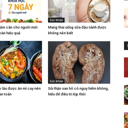
Sức khỏe
iảm cân cho người mới
Mang thai uống sữa đậu nành được
oàn hiệu quả
không nên biết
Sức khỏe
o lâu được ăn mì cay nên
Sỏi thận san hô có nguy hiểm không,
an toàn
hiểu để điều trị kịp thời