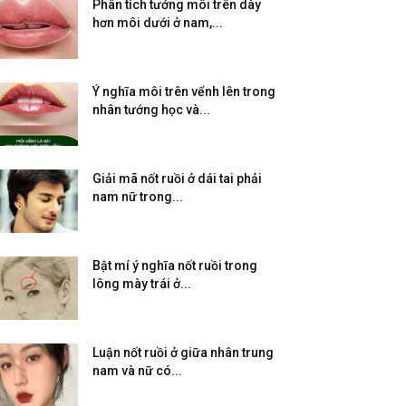
Phân tích tướng môi trên dày
hơn môi dưới ở nam,...
Ý nghĩa môi trên vểnh lên trong
nhân tướng học và...
Giải mã nốt ruồi ở dái tai phải
nam nữ trong...
Bật mí ý nghĩa nốt ruồi trong
lông mày trái ở...
Luận nốt ruồi ở giữa nhân trung
nam và nữ có...