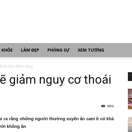
 KHỎE
LÀM ĐẸP
PHÓNG SỰ
XEM TƯỚNG
thoái hóa điểm vàng
sẽ giảm nguy cơ thoái
1806
ỉ ra rằng những người thường xuyên ăn cam ít có khả
ười không ăn