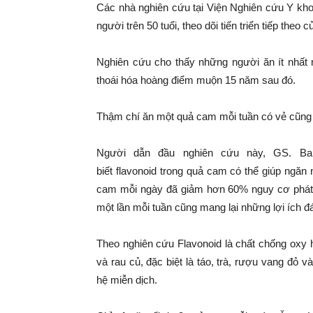
Các nhà nghiên cứu tại Viện Nghiên cứu Y kh
người trên 50 tuổi, theo dõi tiến triển tiếp theo c
Nghiên cứu cho thấy những người ăn ít nhất
thoái hóa hoàng điểm muộn 15 năm sau đó.
Thậm chí ăn một quả cam mỗi tuần có vẻ cũng 
Người dẫn đầu nghiên cứu này, GS. Bami
biết flavonoid trong quả cam có thể giúp ngă
cam mỗi ngày đã giảm hơn 60% nguy cơ phát 
một lần mỗi tuần cũng mang lại những lợi ích đ
Theo nghiên cứu Flavonoid là chất chống oxy 
và rau củ, đặc biệt là táo, trà, rượu vang đỏ 
hệ miễn dịch.