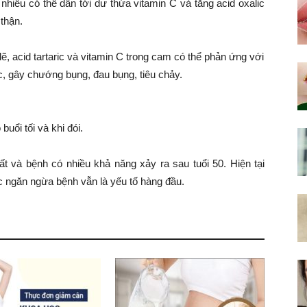
nhiều có thể dẫn tới dư thừa vitamin C và tăng acid oxalic
 thận.
, acid tartaric và vitamin C trong cam có thể phản ứng với
c, gây chướng bụng, đau bụng, tiêu chảy.
uổi tối và khi đói.
ất và bệnh có nhiều khả năng xảy ra sau tuổi 50. Hiện tại
c ngăn ngừa bệnh vẫn là yếu tố hàng đầu.