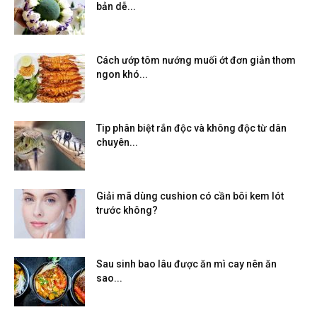
bản dễ...
Cách ướp tôm nướng muối ớt đơn giản thơm
ngon khó...
Tip phân biệt rắn độc và không độc từ dân
chuyên...
Giải mã dùng cushion có cần bôi kem lót
trước không?
Sau sinh bao lâu được ăn mì cay nên ăn
sao...