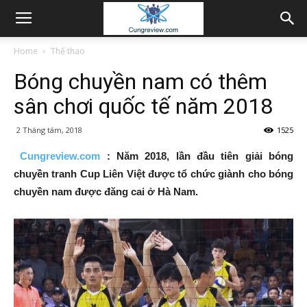
Home
Thể thao
Bóng chuyền nam có thêm
sân chơi quốc tế năm 2018
2 Tháng tám, 2018
1525
Cungreview.com
: Năm 2018, lần đầu tiên giải bóng
chuyền tranh Cup Liên Việt được tổ chức giành cho bóng
chuyền nam được đăng cai ở Hà Nam.