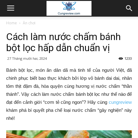
Home
Ăn chơi
Cách làm nước chấm bánh
bột lọc hấp dẫn chuẩn vị
27 Tháng mười hai, 2024
1233
Bánh bột lọc, món ăn dân dã mà tinh tế của người Việt, đã
chinh phục biết bao thực khách bởi lớp vỏ bánh dai dai, nhân
tôm thịt đậm đà, hòa quyện cùng hương vị nước chấm “thần
thánh”. Vậy cách làm nước chấm bánh bột lọc như thế nào để
đạt đến cảnh giới “cơm tẻ cũng ngon”? Hãy cùng
cungreview
khám phá bí quyết pha chế loại nước chấm “gây nghiện” này
nhé!