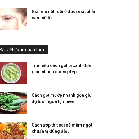
Giải mã nốt ruồi ở đuôi mắt phải
nam nữ tốt...
Bài viết được quan tâm
Tìm hiểu cách gọt bí xanh đơn
giản nhanh chóng đẹp...
Cách gọt mướp nhanh gọn giữ
độ tươi ngon tự nhiên
Cách ướp thịt nai né mềm ngọt
chuẩn vị đúng điệu