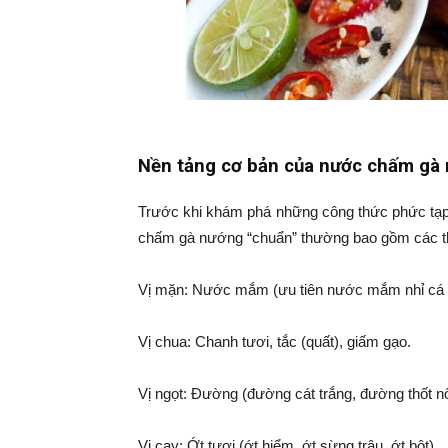
Nền tảng cơ bản của nước chấm gà
Trước khi khám phá những công thức phức tạp
chấm gà nướng “chuẩn” thường bao gồm các t
Vị mặn: Nước mắm (ưu tiên nước mắm nhỉ cá 
Vị chua: Chanh tươi, tắc (quất), giấm gạo.
Vị ngọt: Đường (đường cát trắng, đường thốt nố
Vị cay: Ớt tươi (ớt hiểm, ớt sừng trâu, ớt bột).