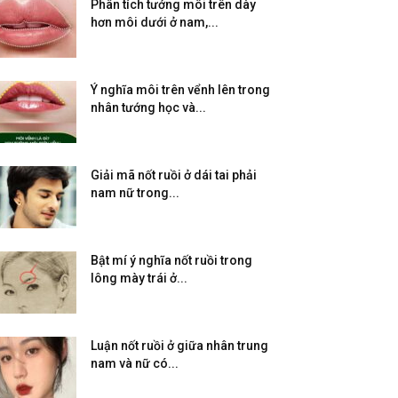
Phân tích tướng môi trên dày
hơn môi dưới ở nam,...
Ý nghĩa môi trên vểnh lên trong
nhân tướng học và...
Giải mã nốt ruồi ở dái tai phải
nam nữ trong...
Bật mí ý nghĩa nốt ruồi trong
lông mày trái ở...
Luận nốt ruồi ở giữa nhân trung
nam và nữ có...