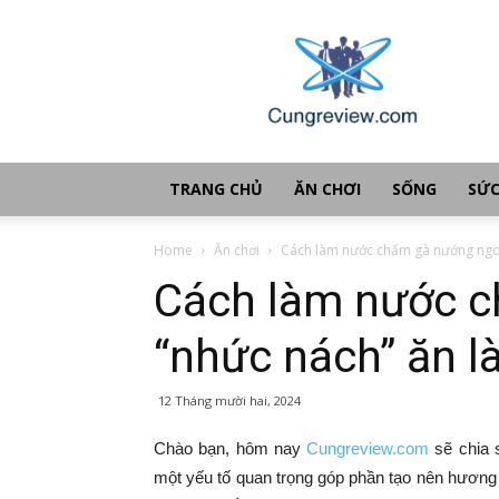
Cùng
review
TRANG CHỦ
ĂN CHƠI
SỐNG
SỨC
Home
Ăn chơi
Cách làm nước chấm gà nướng ngon
Cách làm nước 
“nhức nách” ăn l
12 Tháng mười hai, 2024
Chào bạn, hôm nay
Cungreview.com
sẽ chia 
một yếu tố quan trọng góp phần tạo nên hươn