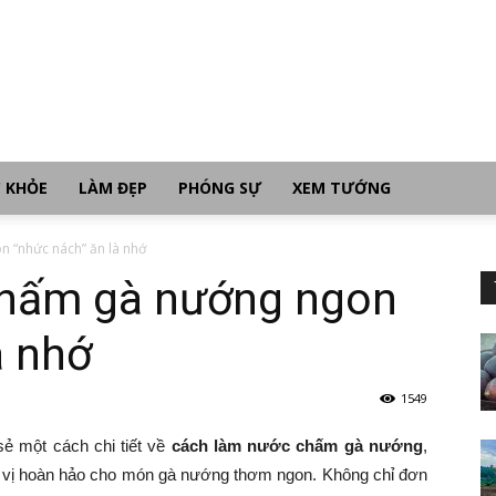
 KHỎE
LÀM ĐẸP
PHÓNG SỰ
XEM TƯỚNG
 “nhức nách” ăn là nhớ
chấm gà nướng ngon
à nhớ
1549
sẻ một cách chi tiết về
cách làm nước chấm gà nướng
,
g vị hoàn hảo cho món gà nướng thơm ngon. Không chỉ đơn