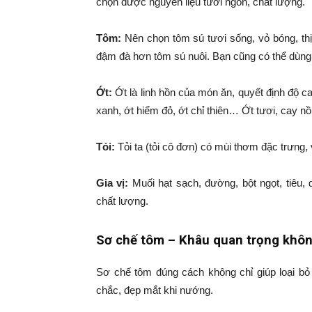
chọn được nguyên liệu tươi ngon, chất lượng.
Tôm:
Nên chọn tôm sú tươi sống, vỏ bóng, thị
đậm đà hơn tôm sú nuôi. Bạn cũng có thể dùng 
Ớt:
Ớt là linh hồn của món ăn, quyết định độ c
xanh, ớt hiểm đỏ, ớt chỉ thiên… Ớt tươi, cay 
Tỏi:
Tỏi ta (tỏi cô đơn) có mùi thơm đặc trưng
Gia vị:
Muối hạt sạch, đường, bột ngọt, tiêu,
chất lượng.
Sơ chế tôm – Khâu quan trọng khôn
Sơ chế tôm đúng cách không chỉ giúp loại bỏ 
chắc, đẹp mắt khi nướng.