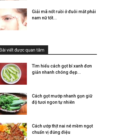
Giải mã nốt ruồi ở đuôi mắt phải
nam nữ tốt...
Bài viết được quan tâm
Tìm hiểu cách gọt bí xanh đơn
giản nhanh chóng đẹp...
Cách gọt mướp nhanh gọn giữ
độ tươi ngon tự nhiên
Cách ướp thịt nai né mềm ngọt
chuẩn vị đúng điệu