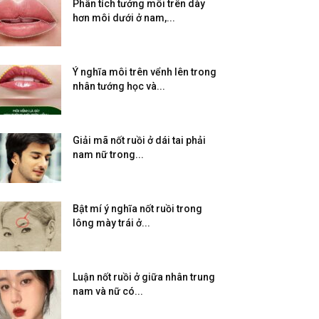
Phân tích tướng môi trên dày
hơn môi dưới ở nam,...
Ý nghĩa môi trên vểnh lên trong
nhân tướng học và...
Giải mã nốt ruồi ở dái tai phải
nam nữ trong...
Bật mí ý nghĩa nốt ruồi trong
lông mày trái ở...
Luận nốt ruồi ở giữa nhân trung
nam và nữ có...