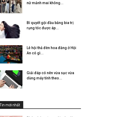
nữ mảnh mai không...
Bí quyết gội đầu bằng bia trị
rụng tóc được áp...
Lễ hội thả đèn hoa đăng ở Hội
An có gì...
Giải đáp có nên vừa sạc vừa
dùng máy tính theo...
Tin mới nhất