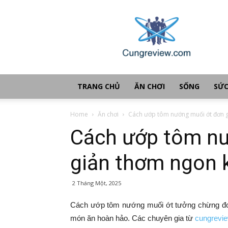
Cùng
review
TRANG CHỦ
ĂN CHƠI
SỐNG
SỨC
Home
Ăn chơi
Cách ướp tôm nướng muối ớt đơn 
Cách ướp tôm nư
giản thơm ngon 
2 Tháng Một, 2025
Cách ướp tôm nướng muối ớt tưởng chừng đơn g
món ăn hoàn hảo. Các chuyên gia từ
cungrevi