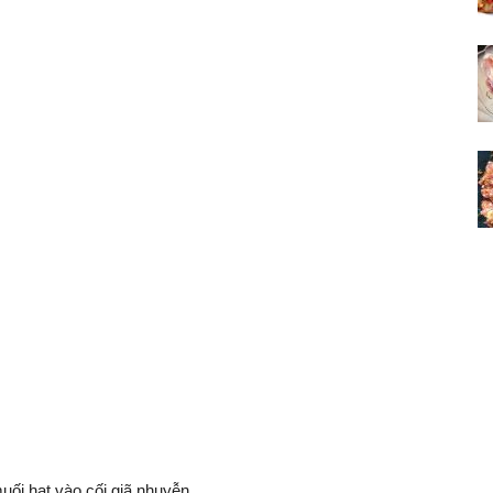
uối hạt vào cối giã nhuyễn.