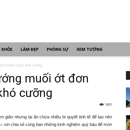
 KHỎE
LÀM ĐẸP
PHÓNG SỰ
XEM TƯỚNG
giản thơm ngon khó cưỡng
ớng muối ớt đơn
khó cưỡng
1631
iản nhưng lại ẩn chứa nhiều bí quyết tinh tế để tạo nên
ew
xin chia sẻ cùng bạn những kinh nghiệm quý báu để món