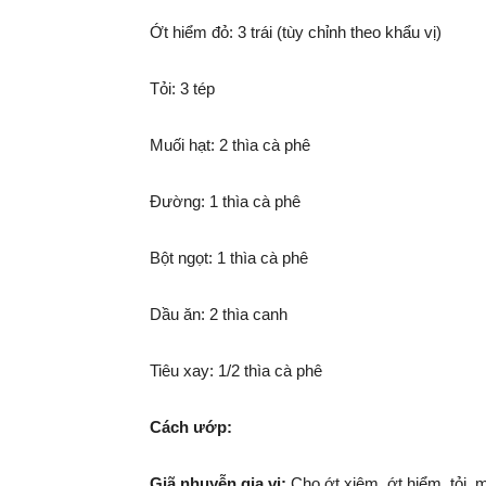
Ớt hiểm đỏ: 3 trái (tùy chỉnh theo khẩu vị)
Tỏi: 3 tép
Muối hạt: 2 thìa cà phê
Đường: 1 thìa cà phê
Bột ngọt: 1 thìa cà phê
Dầu ăn: 2 thìa canh
Tiêu xay: 1/2 thìa cà phê
Cách ướp:
Giã nhuyễn gia vị:
Cho ớt xiêm, ớt hiểm, tỏi, m