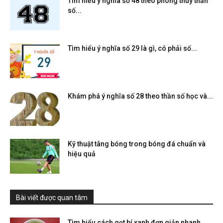
Tìm hiểu ý nghĩa số 48 theo phong thủy thần
số...
Tìm hiểu ý nghĩa số 29 là gì, có phải số...
Khám phá ý nghĩa số 28 theo thần số học và...
Kỹ thuật tâng bóng trong bóng đá chuẩn và
hiệu quả
Bài viết được quan tâm
Tìm hiểu cách gọt bí xanh đơn giản nhanh