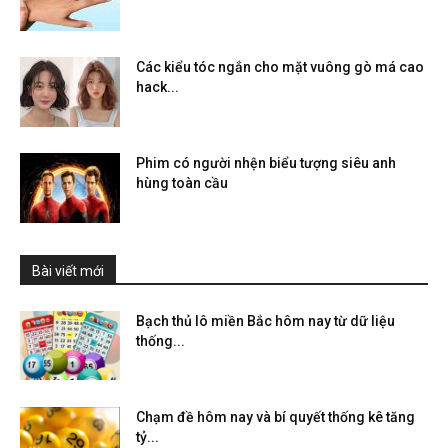
Các kiểu tóc ngắn cho mặt vuông gò má cao
hack...
Phim có người nhện biểu tượng siêu anh
hùng toàn cầu
Bài viết mới
Bạch thủ lô miền Bắc hôm nay từ dữ liệu
thống...
Chạm đề hôm nay và bí quyết thống kê tăng
tỷ...