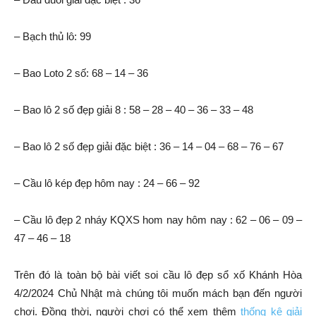
– Bạch thủ lô: 99
– Bao Loto 2 số: 68 – 14 – 36
– Bao lô 2 số đẹp giải 8 : 58 – 28 – 40 – 36 – 33 – 48
– Bao lô 2 số đẹp giải đặc biệt : 36 – 14 – 04 – 68 – 76 – 67
– Cầu lô kép đẹp hôm nay : 24 – 66 – 92
– Cầu lô đẹp 2 nháy KQXS hom nay hôm nay : 62 – 06 – 09 –
47 – 46 – 18
Trên đó là toàn bộ bài viết soi cầu lô đẹp sổ xố Khánh Hòa
4/2/2024 Chủ Nhật mà chúng tôi muốn mách bạn đến người
chơi. Đồng thời, người chơi có thể xem thêm
thống kê giải