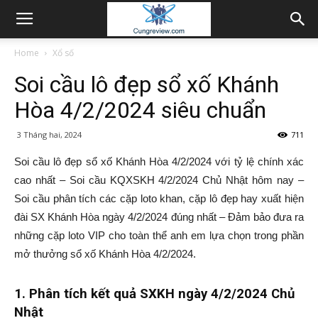
Home
Xổ số
Soi cầu lô đẹp sổ xố Khánh
Hòa 4/2/2024 siêu chuẩn
3 Tháng hai, 2024
711
Soi cầu lô đẹp sổ xố Khánh Hòa 4/2/2024 với tỷ lệ chính xác
cao nhất – Soi cầu KQXSKH 4/2/2024 Chủ Nhật hôm nay –
Soi cầu phân tích các cặp loto khan, cặp lô đẹp hay xuất hiện
đài SX Khánh Hòa ngày 4/2/2024 đúng nhất – Đảm bảo đưa ra
những cặp loto VIP cho toàn thể anh em lựa chọn trong phần
mở thưởng sổ xố Khánh Hòa 4/2/2024.
1. Phân tích kết quả SXKH ngày 4/2/2024 Chủ
Nhật