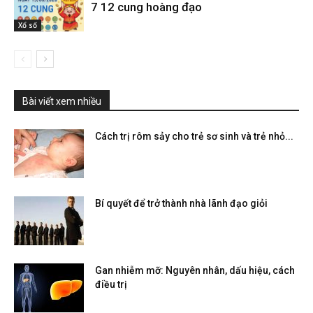
7 12 cung hoàng đạo
Xổ số
Bài viết xem nhiều
Cách trị rôm sảy cho trẻ sơ sinh và trẻ nhỏ...
Bí quyết để trở thành nhà lãnh đạo giỏi
Gan nhiễm mỡ: Nguyên nhân, dấu hiệu, cách
điều trị