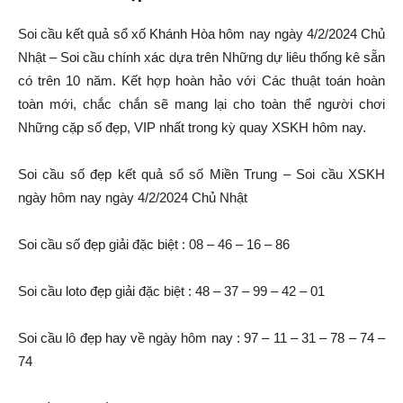
Soi cầu kết quả sổ xố Khánh Hòa hôm nay ngày 4/2/2024 Chủ
Nhật – Soi cầu chính xác dựa trên Những dự liêu thống kê sẵn
có trên 10 năm. Kết hợp hoàn hảo với Các thuật toán hoàn
toàn mới, chắc chắn sẽ mang lại cho toàn thể người chơi
Những cặp số đẹp, VIP nhất trong kỳ quay XSKH hôm nay.
Soi cầu số đẹp kết quả sổ số Miền Trung – Soi cầu XSKH
ngày hôm nay ngày 4/2/2024 Chủ Nhật
Soi cầu số đẹp giải đặc biệt : 08 – 46 – 16 – 86
Soi cầu loto đẹp giải đặc biệt : 48 – 37 – 99 – 42 – 01
Soi cầu lô đẹp hay về ngày hôm nay : 97 – 11 – 31 – 78 – 74 –
74