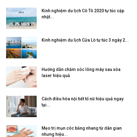
Kinh nghiệm du lịch Cô Tô 2020 tự túc cập
nhật...
Kinh nghiệm du lịch Cửa Lò tự túc 3 ngày 2...
Hướng dẫn chăm sóc lông mày sau xóa
laser hiệu quả
Cách điều hòa nội tiết tố nữ hiệu quả ngay
tại...
Mẹo trị mụn cóc bằng nhang từ dân gian
nhưng hiệu...