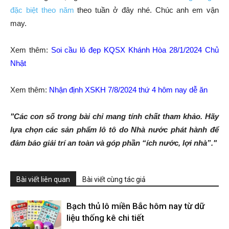
đặc biệt theo năm
theo tuần ở đây nhé. Chúc anh em vận
may.
Xem thêm:
Soi cầu lô đẹp KQSX Khánh Hòa 28/1/2024 Chủ
Nhật
Xem thêm:
Nhận định XSKH 7/8/2024 thứ 4 hôm nay dễ ăn
"Các con số trong bài chỉ mang tính chất tham khảo. Hãy
lựa chọn các sản phẩm lô tô do Nhà nước phát hành để
đảm bảo giải trí an toàn và góp phần “ích nước, lợi nhà”."
Bài viết liên quan
Bài viết cùng tác giả
Bạch thủ lô miền Bắc hôm nay từ dữ
liệu thống kê chi tiết