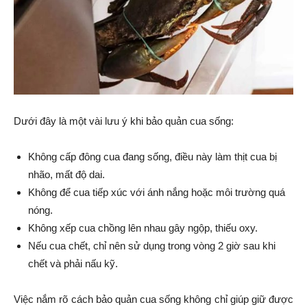
Dưới đây là một vài lưu ý khi bảo quản cua sống:
Không cấp đông cua đang sống, điều này làm thịt cua bị
nhão, mất độ dai.
Không để cua tiếp xúc với ánh nắng hoặc môi trường quá
nóng.
Không xếp cua chồng lên nhau gây ngộp, thiếu oxy.
Nếu cua chết, chỉ nên sử dụng trong vòng 2 giờ sau khi
chết và phải nấu kỹ.
Việc nắm rõ cách bảo quản cua sống không chỉ giúp giữ được