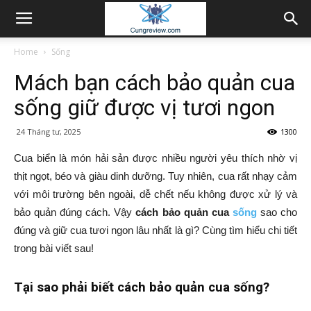
Home
Sống
Mách bạn cách bảo quản cua
sống giữ được vị tươi ngon
24 Tháng tư, 2025
1300
Cua biển là món hải sản được nhiều người yêu thích nhờ vị
thịt ngọt, béo và giàu dinh dưỡng. Tuy nhiên, cua rất nhạy cảm
với môi trường bên ngoài, dễ chết nếu không được xử lý và
bảo quản đúng cách. Vậy
cách bảo quản cua
sống
sao cho
đúng và giữ cua tươi ngon lâu nhất là gì? Cùng tìm hiểu chi tiết
trong bài viết sau!
Tại sao phải biết cách bảo quản cua sống?