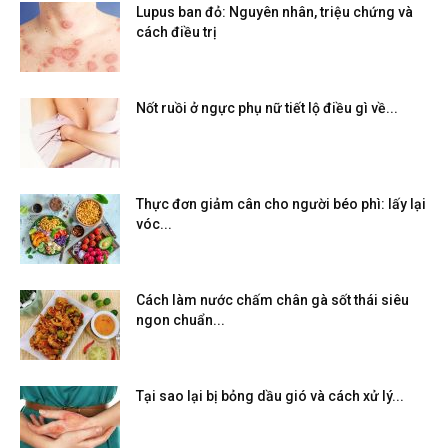
Lupus ban đỏ: Nguyên nhân, triệu chứng và
cách điều trị
Nốt ruồi ở ngực phụ nữ tiết lộ điều gì về...
Thực đơn giảm cân cho người béo phì: lấy lại
vóc...
Cách làm nước chấm chân gà sốt thái siêu
ngon chuẩn...
Tại sao lại bị bỏng dầu gió và cách xử lý...