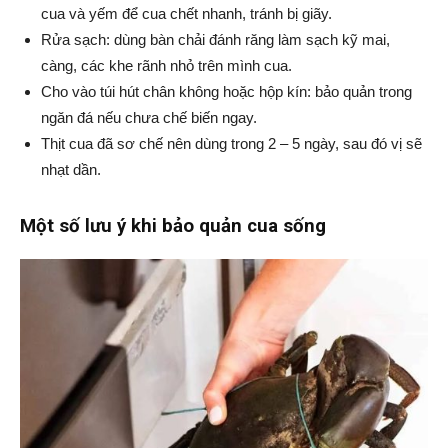
cua và yếm để cua chết nhanh, tránh bị giãy.
Rửa sạch: dùng bàn chải đánh răng làm sạch kỹ mai,
càng, các khe rãnh nhỏ trên mình cua.
Cho vào túi hút chân không hoặc hộp kín: bảo quản trong
ngăn đá nếu chưa chế biến ngay.
Thịt cua đã sơ chế nên dùng trong 2 – 5 ngày, sau đó vị sẽ
nhạt dần.
Một số lưu ý khi bảo quản cua sống