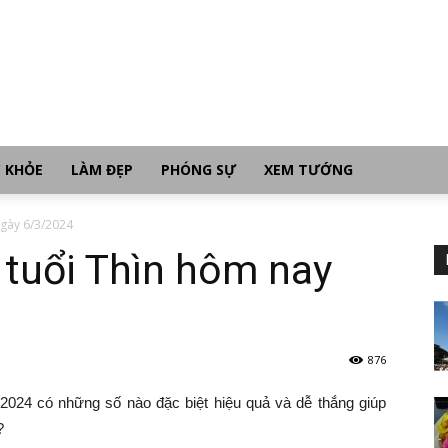
 KHỎE
LÀM ĐẸP
PHÓNG SỰ
XEM TƯỚNG
gày 6/3/2024
tuổi Thìn hôm nay
876
024 có những số nào đặc biệt hiệu quả và dễ thắng giúp
?