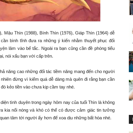
Mậu Thìn (1988), Bính Thìn (1976), Giáp Thìn (1964) dễ
cần bình tĩnh đưa ra những ý kiến nhằm thuyết phục đối
yện lâm vào bế tắc. Ngoài ra bạn cũng cần đề phòng tiểu
i, nói xấu bạn với cấp trên.
n. Khả năng cao những đối tác tiềm năng mang đến cho người
 nhiên đừng vì kiếm quá dễ dàng mà quên đi rằng bạn cần
c đó kẻo tiền vào chưa kịp cầm tay nhé.
 diện tình duyên trong ngày hôm nay của tuổi Thìn là không
kia nổi nóng và khó có thể có được cảm giác tin tưởng
quan tâm tới người ấy hơn để xoa dịu những bất hòa nhé.