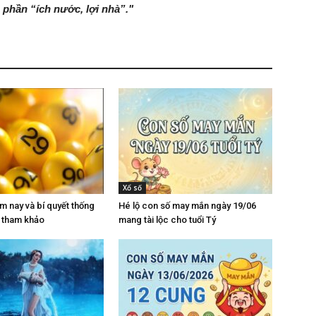
 phần “ích nước, lợi nhà”."
Xổ số
 nay và bí quyết thống
Hé lộ con số may mắn ngày 19/06
ệ tham khảo
mang tài lộc cho tuổi Tý