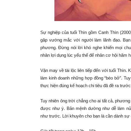
Sự nghiệp của tuổi Thìn gồm Canh Thìn (2000), 
gặp vướng mắc với người làm lãnh đạo. Bạn 
phương. Đừng nói lời khó nghe khiến mọi chu
nhân lợi dụng lúc yếu thế để nhân cơ hội hãm hạ
Vận may về tài lộc liên tiếp đến với tuổi Thì
làm kinh doanh những hợp đồng “béo bở”. Tuy
thực hiện đúng kế hoạch chi tiêu đã đề ra trướ
Tuy nhiên ông trời chẳng cho ai tất cả, phương
được như ý. Bản mệnh dường như dễ làm nửa 
như trước. Lời khuyên cho bạn là cần dành sự 